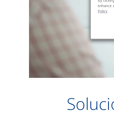
By clickin
enhance si
Policy
Soluc