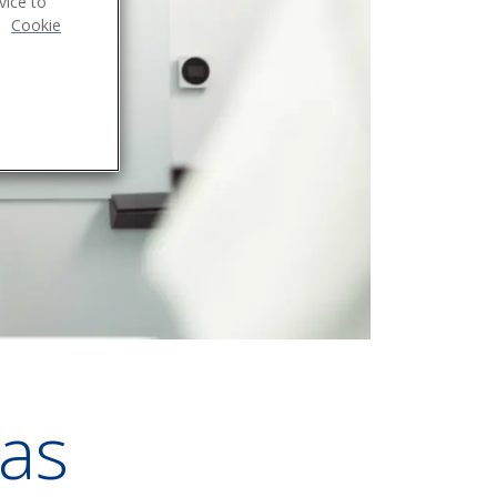
vice to
.
Cookie
as