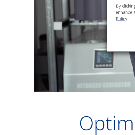
By clickin
enhance si
Policy
Optim