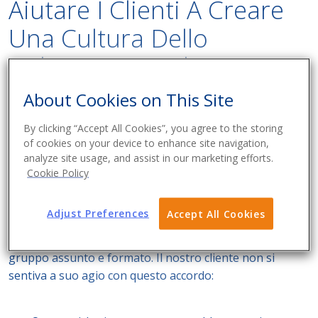
Aiutare I Clienti A Creare
Una Cultura Dello
Sviluppo Dei Talenti
About Cookies on This Site
La sfida del nostro cliente
By clicking “Accept All Cookies”, you agree to the storing
of cookies on your device to enhance site navigation,
Il nostro cliente, una grande azienda biofarmaceutica,
analyze site usage, and assist in our marketing efforts.
assumeva regolarmente personale temporaneo a lungo
Cookie Policy
termine. Poiché la durata massima dell'impiego per
mitigare il rischio di co-impiego è di 18 mesi (con una
Adjust Preferences
Accept All Cookies
proroga di 6 mesi) per il personale temporaneo, questi
dipendenti dovevano essere rilasciati e un nuovo
gruppo assunto e formato. Il nostro cliente non si
sentiva a suo agio con questo accordo: